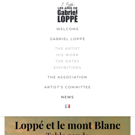
Skip
to
main
WELCOME
content
GABRIEL LOPPÉ
THE ARTIST
HIS WORK
THE DATES
EXHIBITIONS
THE ASSOCIATION
ARTIST’S COMMITTEE
NEWS