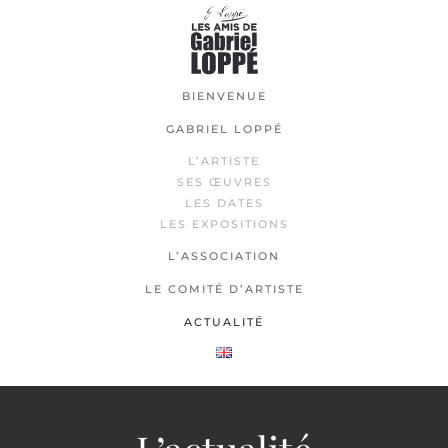
Passer
au
contenu
BIENVENUE
principal
GABRIEL LOPPÉ
L’ARTISTE
SES ŒUVRES
LES DATES
LES EXPOSITIONS
L’ASSOCIATION
LE COMITÉ D’ARTISTE
ACTUALITÉ