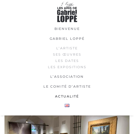
Passer
au
contenu
BIENVENUE
principal
GABRIEL LOPPÉ
L’ARTISTE
SES ŒUVRES
LES DATES
LES EXPOSITIONS
L’ASSOCIATION
LE COMITÉ D’ARTISTE
ACTUALITÉ