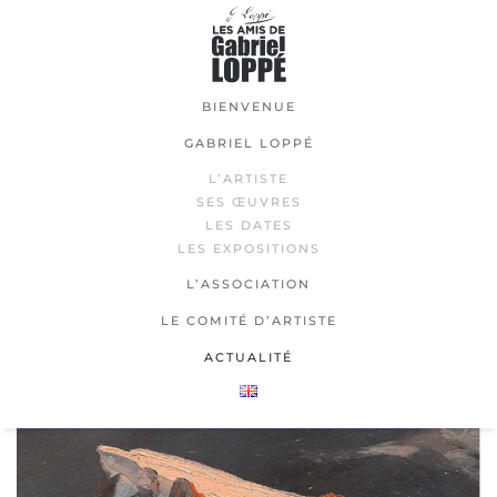
Passer
au
contenu
BIENVENUE
principal
GABRIEL LOPPÉ
L’ARTISTE
SES ŒUVRES
LES DATES
LES EXPOSITIONS
L’ASSOCIATION
LE COMITÉ D’ARTISTE
ACTUALITÉ