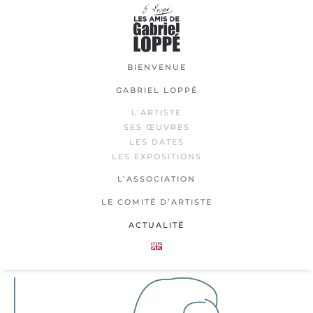
Passer
au
contenu
BIENVENUE
principal
GABRIEL LOPPÉ
L’ARTISTE
SES ŒUVRES
LES DATES
LES EXPOSITIONS
L’ASSOCIATION
LE COMITÉ D’ARTISTE
ACTUALITÉ